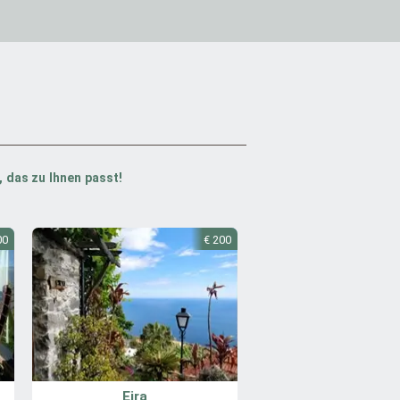
 das zu Ihnen passt!
00
€ 200
Eira